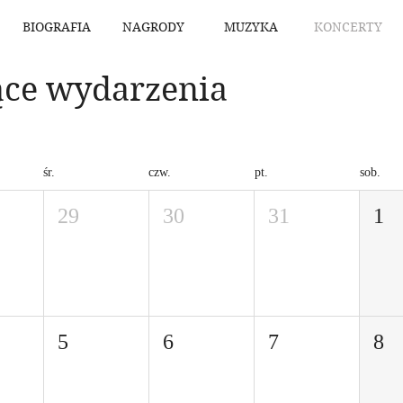
BIOGRAFIA
NAGRODY
MUZYKA
KONCERTY
ce wydarzenia
śr.
czw.
pt.
sob.
29
30
31
1
5
6
7
8