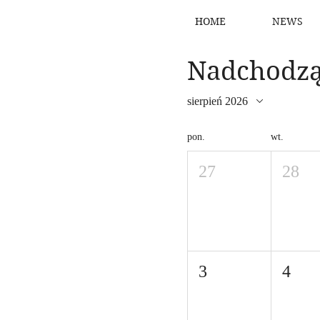
HOME
NEWS
Nadchodzą
sierpień 2026
pon.
wt.
27
28
3
4