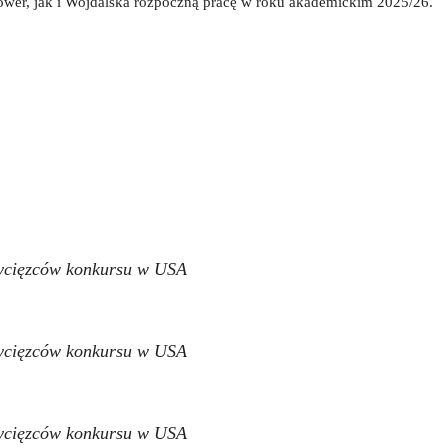
ower, jak i Wojdalska rozpoczną pracę w roku akademickim 2025/26.
wycięzców konkursu w USA
wycięzców konkursu w USA
wycięzców konkursu w USA