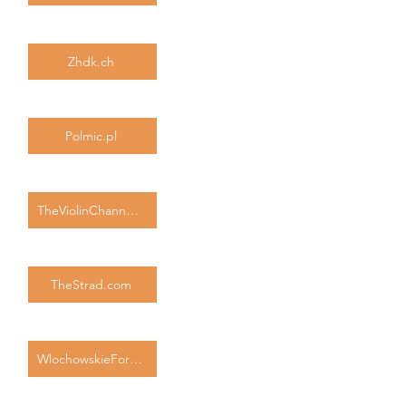
Zhdk.ch
Polmic.pl
TheViolinChannel.com
TheStrad.com
WlochowskieForum.com