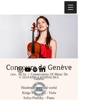
Concours de Genève
czw., 06 lis
  |  
Conservatory Of Music De
© 2024 KINGA WOJDALSKA
Genève
Hindemith’s Sound world
Kinga Wojdalska - Viola
Sofya Pisetsky - Piano